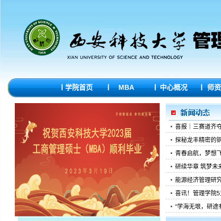
学院首页
MBA
中心概况
师资
喜报｜三赛道齐夺
探秘龙丰精密的铜管
青春启航，梦想飞扬
研续华章 筑梦未来
能源经济管理研究
喜讯！管理学院5
“学海无垠，研途有你