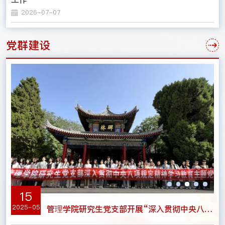
2026-07-07
党群建设
15
2025-05
20
管理学院党委开展“秉承‘四实一新’精神 投身强国建设伟业”毕业生党员主题党课暨新党员入党宣誓老党员重温入党誓词活动
管理学院研究生党支部开展“深入贯彻中央八项规定精神学习教育”主题党日活动