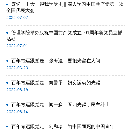
喜迎二十大，跟我学党史 || 深入学习中国共产党第一次
全国代表大会
2022-07-07
管理学院举办庆祝中国共产党成立101周年新党员宣誓
活动
2022-07-01
百年青运跟党走 || 张海迪：要把光留在人间
2022-06-23
百年青运跟党走 || 向警予：妇女运动的先驱
2022-06-19
百年青运跟党走 || 闻一多：五四先驱，民主斗士
2022-06-14
百年青运跟党走 || 刘和珍：为中国而死的中国青年