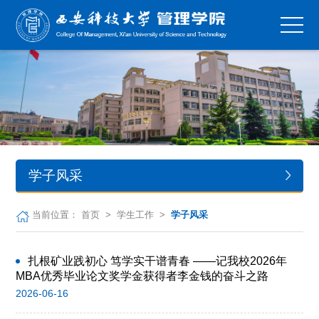
学子风采
当前位置：
首页
>
学生工作
>
学子风采
扎根矿业践初心 笃学实干谱青春 ——记我校2026年
MBA优秀毕业论文奖学金获得者李金钱的奋斗之路
2026-06-16