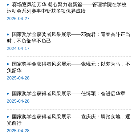
赛场逐风绽芳华 凝心聚力谱新篇——管理学院在学校
运动会系列赛事中斩获多项优异成绩
2026-04-27
国家奖学金获奖者风采展示——邓婉君：青春奋斗正当
时，不负韶华不负己
2024-04-17
国家奖学金获得者风采展示——张曦元：以梦为马，不
负韶华
2025-04-28
国家奖学金获得者风采展示——任博颖：奋进启华章
2025-04-28
国家奖学金获得者风采展示——袁庆庆：脚踏实地，逐
光前行
2025-04-28