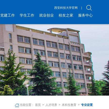
西安科技大学官网
|
党建工作
学生工作
就业创业
校友之家
服务中心
当前位置：
首页
>
人才培养
>
本科生教育
>
专业设置