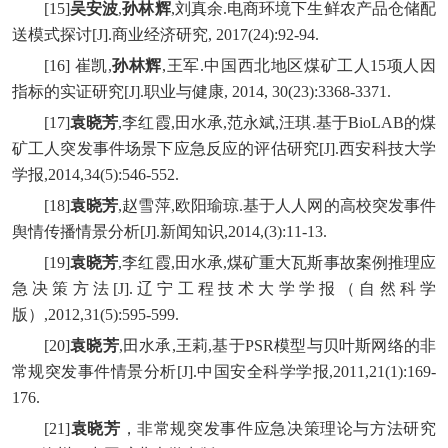
[15]
吴安波
,
孙林辉
,刘真余.电商环境下生鲜农产品仓储配
送模式探讨[J].商业经济研究, 2017(24):92-94.
[16] 崔凯,
孙林辉
,王军.中国西北地区煤矿工人15项人因
指标的实证研究[J].职业与健康, 2014, 30(23):3368-3371.
[17]
袁晓芳
,李红霞,田水承,范永斌,汪琪.基于BioLAB的煤
矿工人突发事件场景下应急反应的评估研究[J].西安科技大学
学报,2014,34(5):546-552.
[18]
袁晓芳
,赵雪萍,欧阳瑜琼.基于人人网的高校突发事件
舆情传播情景分析[J].新闻知识,2014,(3):11-13.
[19]
袁晓芳
,李红霞,田水承,煤矿重大瓦斯事故案例推理应
急决策方法[J].辽宁工程技术大学学报（自然科学
版）,2012,31(5):595-599.
[20]
袁晓芳
,田水承,王莉,基于PSR模型与贝叶斯网络的非
常规突发事件情景分析[J].中国安全科学学报,2011,21(1):169-
176.
[21]
袁晓芳
，非常规突发事件应急决策理论与方法研究