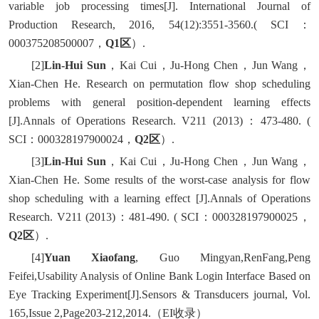
variable job processing times[J]. International Journal of
Production Research, 2016, 54(12):3551-3560.( SCI：
000375208500007，
Q1
区
）.
[2]
Lin-Hui Sun
，Kai Cui，Ju-Hong Chen，Jun Wang，
Xian-Chen He. Research on permutation flow shop scheduling
problems with general position-dependent learning effects
[J].Annals of Operations Research. V211 (2013)：473-480. (
SCI：000328197900024，
Q2
区
）.
[3]
Lin-Hui Sun
，Kai Cui，Ju-Hong Chen，Jun Wang，
Xian-Chen He. Some results of the worst-case analysis for flow
shop scheduling with a learning effect [J].Annals of Operations
Research. V211 (2013)：481-490. ( SCI：000328197900025，
Q2
区
）.
[4]
Yuan Xiaofang
, Guo Mingyan,RenFang,Peng
Feifei,Usability Analysis of Online Bank Login Interface Based on
Eye Tracking Experiment[J].Sensors & Transducers journal, Vol.
165,Issue 2,Page203-212,2014.（EI收录）