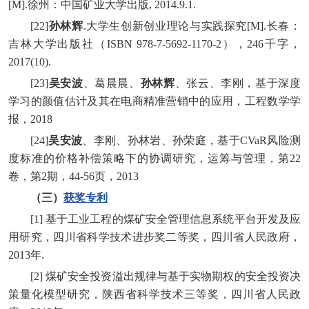
[M].徐州：中国矿业大学出版, 2014.9.1.
[22]
孙林辉
.大学生创新创业理论与实践探究[M].长春：
吉林大学出版社（ISBN 978-7-5692-1170-2），246千字，
2017(10).
[23]
吴安波
、葛晨晨、
孙林辉
、张云、李刚，基于深度
学习的颜值估计及其在电商精准营销中的应用，工程数学学
报，2018
[24]
吴安波
、李刚、孙林岩、孙荣庭，基于CVaR风险测
度标准的价格补偿策略下的协调研究，运筹与管理，第22
卷，第2期，44-56页，2013
（三）
获奖专利
[1] 基于工业工程的煤矿安全管理信息系统平台开发及应
用研究，四川省科学技术进步奖二等奖，四川省人民政府，
2013年.
[2] 煤矿安全投资溢出规律与基于实物期权的安全投资决
策量化模型研究，陕西省科学技术三等奖，四川省人民政