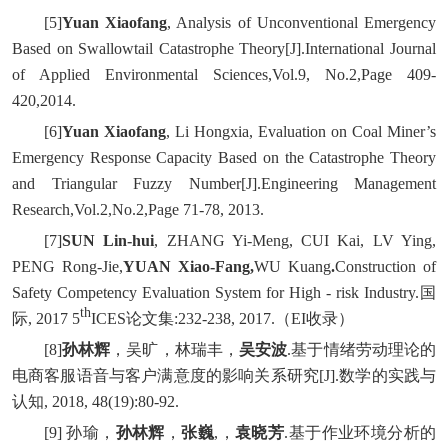
[5]
Yuan Xiaofang
, Analysis of Unconventional Emergency
Based on Swallowtail Catastrophe Theory[J].International Journal
of Applied Environmental Sciences,Vol.9, No.2,Page 409-
420,2014.
[6]
Yuan Xiaofang
, Li Hongxia, Evaluation on Coal Miner’s
Emergency Response Capacity Based on the Catastrophe Theory
and Triangular Fuzzy Number[J].Engineering Management
Research,Vol.2,No.2,Page 71-78, 2013.
[7]
SUN Lin-hui
, ZHANG Yi-Meng, CUI Kai, LV Ying,
PENG Rong-Jie,
YUAN Xiao-Fang,
WU Kuang
.
Construction of
Safety Competency Evaluation System for High - risk Industry.国
th
际, 2017 5
ICES论文集:232-238, 2017.（EI收录）
[8]
孙林辉
，吴旷，林瑞丰，
吴安波
.基于情绪劳动理论的
电商客服语音与客户满意度的影响关系研究[J].数学的实践与
认知, 2018, 48(19):80-92.
[9] 孙瑜，
孙林辉
，
张巍
,，
袁晓芳
.基于作业环境分析的