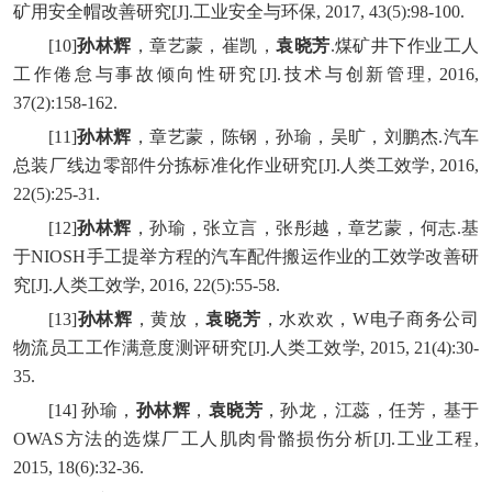
矿用安全帽改善研究[J].工业安全与环保, 2017, 43(5):98-100.
[10]
孙林辉
，章艺蒙，崔凯，
袁晓芳
.煤矿井下作业工人
工作倦怠与事故倾向性研究[J].技术与创新管理, 2016,
37(2):158-162.
[11]
孙林辉
，章艺蒙，陈钢，孙瑜，吴旷，刘鹏杰.汽车
总装厂线边零部件分拣标准化作业研究[J].人类工效学, 2016,
22(5):25-31.
[12]
孙林辉
，孙瑜，张立言，张彤越，章艺蒙，何志.基
于NIOSH手工提举方程的汽车配件搬运作业的工效学改善研
究[J].人类工效学, 2016, 22(5):55-58.
[13]
孙林辉
，黄放，
袁晓芳
，水欢欢，W电子商务公司
物流员工工作满意度测评研究[J].人类工效学, 2015, 21(4):30-
35.
[14] 孙瑜，
孙林辉
，
袁晓芳
，孙龙，江蕊，任芳，基于
OWAS方法的选煤厂工人肌肉骨骼损伤分析[J].工业工程,
2015, 18(6):32-36.